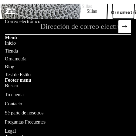
c
o
d
Puffs
Sillas
d
h
u
Puffs
Sillas
Ornametr
u
c
o
Correo electrónico
c
t
t
ne
o
o
s
Menú
s
s
S
Inicio
y
Tienda
o
al
Ornametría
br
m
Blog
e
o
Test de Estilo
Blog
N
Footer menu
h
Buscar
os
a
Tu cuenta
ot
d
Contacto
ro
as
Sé parte de nosotros
s
Preguntas Frecuentes
Pu
C
Legal
ff
Test de Esti