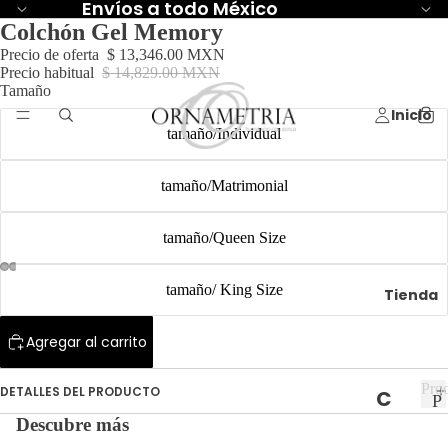
Envíos a todo México
Colchón Gel Memory
Precio de oferta
$ 13,346.00 MXN
Precio habitual
$ 14,829.00 MXN
Tamaño
Inicio
tamaño/Individual
tamaño/Matrimonial
tamaño/Queen Size
tamaño/ King Size
Tienda
Agregar al carrito
Pro
DETALLES DEL PRODUCTO
C
P
r
P
Descubre más
ol
r
o