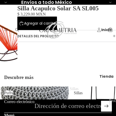
Envíos a todo México
Silla Acapulco Solar SA SL005
$ 3,229.00 MXN
Agregar al carrito
Inicio
DETALLES DEL PRODUCTO
Tienda
Descubre más
Puffs
Sillas
Puffs
Sillas
Pro
Correo electrónico
C
P
r
P
ol
r
o
Menú