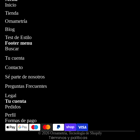
c
o
d
Inicio
d
h
u
Ornametr
Tienda
u
c
o
Ornametría
c
t
t
Blog
ne
o
o
s
Test de Estilo
s
s
Footer menu
S
y
Buscar
o
al
Tu cuenta
br
m
Contacto
e
o
Sé parte de nosotros
Blog
N
h
Preguntas Frecuentes
os
a
Legal
ot
Tu cuenta
d
Pedidos
ro
Política de reembolso
as
Perfil
s
Política de privacidad
Formas de pago
Pu
Términos del servicio
C
© 2026
Ornametría
,
Tecnología de Shopify
ff
Términos y políticas
Test de Esti